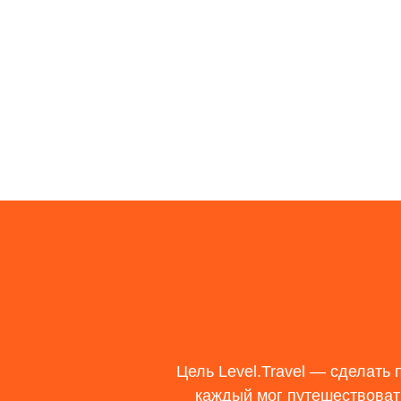
Цель
Level.Travel
— сделать п
каждый мог путешествоват